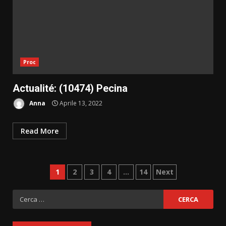
Proc
Actualité: (10474) Pecina
Anna
Aprile 13, 2022
Read More
Paginazione
1
2
3
4
…
14
Next
degli
Ricerca
per:
articoli