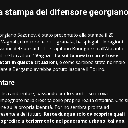
a stampa del difensore georgian
georgiano Sazonov, è stato presentato alla stampa il 20
agnati, direttore tecnico granata, ha spiegato le ragioni
ssione del suo simbolo e capitano Buongiorno all’Atalanta:
iti né forzature.”
Vagnati ha sottolineato come fosse
atori in queste situazioni
, e come sarebbe stato normale
are a Bergamo avrebbe potuto lasciare il Torino.
ntare
litica ambientale, passando per lo sport – si ritrova
impegnato nella crescita delle proprie realtà cittadine. Che s
ssione sulla propria identità, Torino sembra pronta ad
resente e del futuro.
Resta dunque solo da scoprire quali
 progredire ulteriormente nel panorama urbano italiano
.