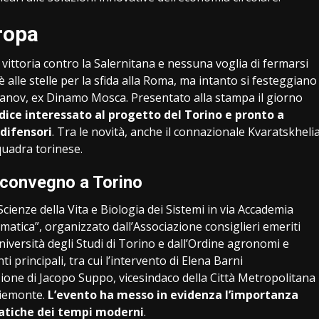
uropa
vittoria contro la Salernitana e nessuna voglia di fermarsi
alle stelle per la sfida alla Roma, ma intanto si festeggiano
azanov, ex Dinamo Mosca. Presentato alla stampa il giorno
dice interessato al progetto del Torino e pronto a
 difensori
. Tra le novità, anche il connazionale Kvaratskheli
quadra torinese.
l convegno a Torino
Scienze della Vita e Biologia dei Sistemi in via Accademia
imatica”, organizzato dall’Associazione consiglieri emeriti
Università degli Studi di Torino e dall’Ordine agronomi e
i principali, tra cui l’intervento di Elena Barni
azione di Jacopo Suppo, vicesindaco della Città Metropolitana
Piemonte.
L’evento ha messo in evidenza l’importanza
imatiche dei tempi moderni
.