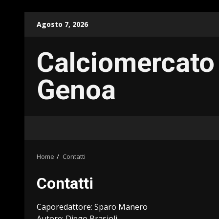
Skip
Agosto 7, 2026
to
content
Calciomercato
Genoa
Home
Contatti
Contatti
Caporedattore: Sparo Manero
Autore: Diego Brasioli