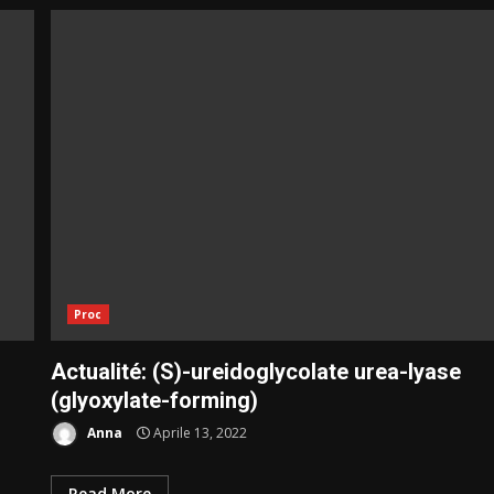
Proc
Actualité: (S)-ureidoglycolate urea-lyase
(glyoxylate-forming)
Anna
Aprile 13, 2022
Read More