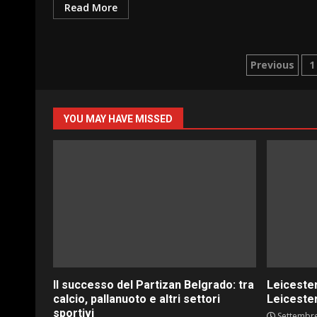
Read More
Pagina
Previous
1
degli
articoli
YOU MAY HAVE MISSED
Il successo del Partizan Belgrado: tra
Leicester
calcio, pallanuoto e altri settori
Leicester
sportivi
Settembre