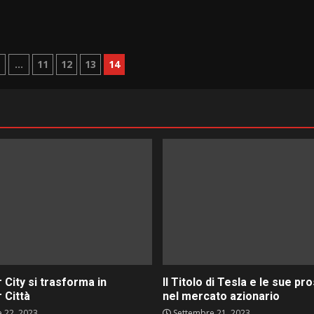
zione
…
11
12
13
14
 City si trasforma in
Il Titolo di Tesla e le sue pr
 Città
nel mercato azionario
 22, 2023
Settembre 21, 2023