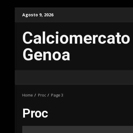
Skip
Agosto 9, 2026
to
content
Calciomercato
Genoa
Home
Proc
Page 3
Proc