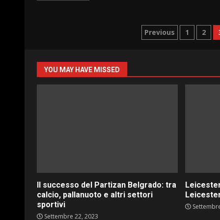
Paginazion
Previous
1
2
degli
articoli
YOU MAY HAVE MISSED
Il successo del Partizan Belgrado: tra
Leicester
calcio, pallanuoto e altri settori
Leicester
sportivi
Settembre
Settembre 22, 2023