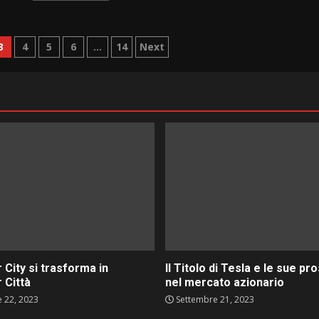
e
3
4
5
6
…
14
Next
 City si trasforma in
Il Titolo di Tesla e le sue pr
 Città
nel mercato azionario
 22, 2023
Settembre 21, 2023