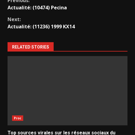
Continue
Previous:
Actualité: (10474) Pecina
Reading
Next:
Actualité: (11236) 1999 KX14
RELATED STORIES
Proc
Top sources virales sur les réseaux sociaux du