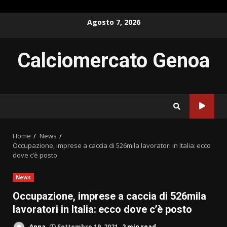
Skip
Agosto 7, 2026
to
content
Calciomercato Genoa
Home
News
Occupazione, imprese a caccia di 526mila lavoratori in Italia: ecco
dove c’è posto
News
Occupazione, imprese a caccia di 526mila
lavoratori in Italia: ecco dove c’è posto
Anna
Settembre 19, 2021
2 min read