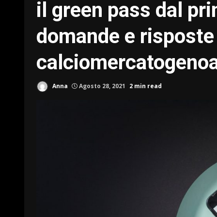
il green pass dal pr
domande e risposte
calciomercatogeno
Anna
Agosto 28, 2021
2 min read