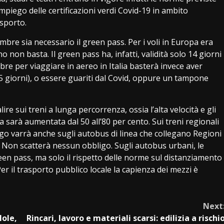
impiego delle certificazioni verdi Covid-19 in ambito
asporto.
embre sia necessario il green pass. Per i voli in Europa era
 non basta. Il green pass ha, infatti, validità solo 14 giorni
mbre per viaggiare in aereo in Italia basterà invece aver
 giorni), o essere guariti dal Covid, oppure un tampone
lire sui treni a lunga percorrenza, ossia l’alta velocità e gli
nza sarà aumentata dal 50 all’80 per cento. Sui treni regionali
ligo varrà anche sugli autobus di linea che collegano Regioni
. Non scatterà nessun obbligo. Sugli autobus urbani, le
een pass, ma solo il rispetto delle norme sul distanziamento
Per il trasporto pubblico locale la capienza dei mezzi è
Next
Hole,
Rincari, lavoro e materiali scarsi: edilizia a rischi