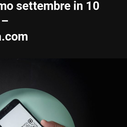
imo settembre in 10
 –
a.com