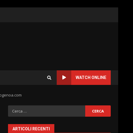
WATCH ONLINE
atogenoa.com
Ricerca
per:
ARTICOLI RECENTI