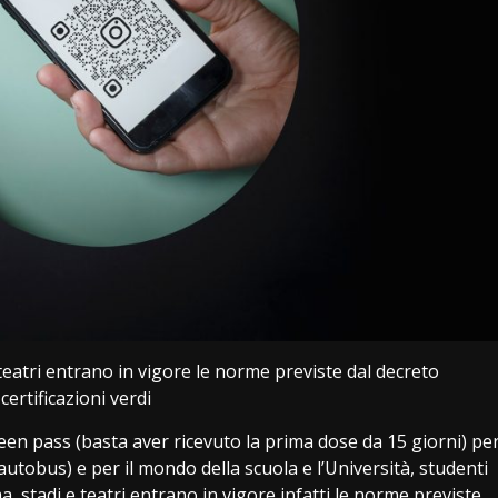
 teatri entrano in vigore le norme previste dal decreto
ertificazioni verdi
een pass (basta aver ricevuto la prima dose da 15 giorni) pe
 autobus) e per il mondo della scuola e l’Università, studenti
a, stadi e teatri entrano in vigore infatti le norme previste