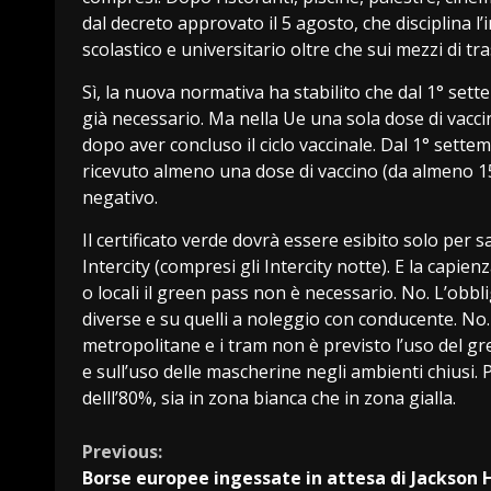
dal decreto approvato il 5 agosto, che disciplina l’
scolastico e universitario oltre che sui mezzi di tr
Sì, la nuova normativa ha stabilito che dal 1° sett
già necessario. Ma nella Ue una sola dose di vaccino
dopo aver concluso il ciclo vaccinale. Dal 1° sette
ricevuto almeno una dose di vaccino (da almeno 15
negativo.
Il certificato verde dovrà essere esibito solo per sa
Intercity (compresi gli Intercity notte). E la capie
o locali il green pass non è necessario. No. L’obb
diverse e su quelli a noleggio con conducente. No
metropolitane e i tram non è previsto l’uso del gr
e sull’uso delle mascherine negli ambienti chiusi. 
delll’80%, sia in zona bianca che in zona gialla.
Continue
Previous:
Borse europee ingessate in attesa di Jackson 