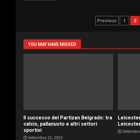
Paginazio
Previous
1
2
degli
articoli
YOU MAY HAVE MISSED
Il successo del Partizan Belgrado: tra
Leicester
calcio, pallanuoto e altri settori
Leicester
sportivi
Settembre
Settembre 22, 2023